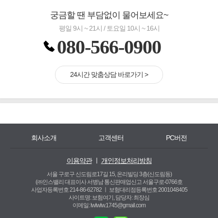
궁금할 땐 부담없이 물어보세요~
평일 9시 ~ 21시 / 토요일 10시 ~ 16시
080-566-0900
24시간 맞춤상담 바로가기 >
회사소개
고객센터
PC버전
이용약관
ㅣ
개인정보처리방침
서울 구로구 신도림로17길 15, 온리빌딩 3층(신도림동)
(㈜인스밸리 대표이사 서병남 통신판매업신고 서울구로-0766호
사업자등록번호 214-86-62782 ㅣ
보험대리점등록번호 2001048405
사이트명: 보험여기, 담당자: 최장심
이메일: lwlwlw.1745@gmail.com