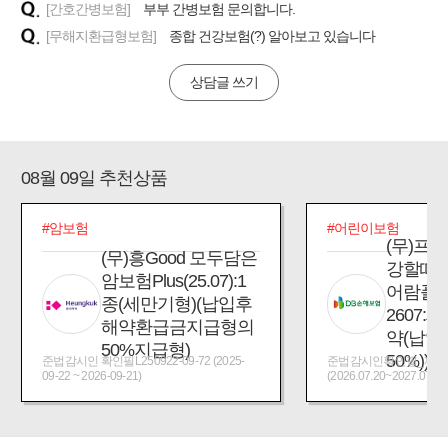
[간호간병보험]
부부 간병보험 문의합니다.
[무해지환급형보험]
종합 건강보험(?) 알아보고 있습니다
상담글 쓰기
08월 09일 추천상품
#암보험
#어린이보험
(무)프
(무)흥Good 모두담은
강할때
암보험Plus(25.07):1
어람플
종(세만기형)(납입후
2607:
해약환급금지급형의
약(납입
50%지급형)
50%))
준법감시인 확인필L250922-09-72 (2025-
준법감시인확인필_제2026
09-22 ~ 2026-09-21)
(2026.07.20~2027.07.19