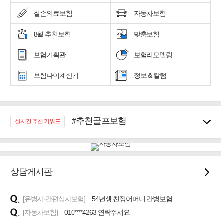
실손의료보험
자동차보험
8월 추천보험
맞춤보험
보험기획관
보험리모델링
보험나이계산기
정보 & 칼럼
#추천골프보험
실시간 추천 키워드
#우리집 화재, 도난대비
#노후대비 연금재테크!
#임플란트, 치아치료보장
#어린이 종합보장
상담게시판
#교통사고대비 운전자보험
#무해지 건강보험
[유병자·간편심사보험]
54년생 친정어머니 간병보험
#바뀌기전에 4세대 가입
[자동차보험]
010****4263 연락주셔요