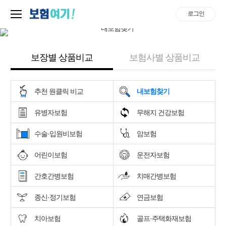
로그인
보장별 상품비교
보험사별 상품비교
추천 원클릭 비교
내보험찾기
유병자보험
무해지 건강보험
수술·입원비보험
암보험
어린이보험
운전자보험
간호간병보험
치매간병보험
종신·정기보험
연금보험
치아보험
골프·주택화재보험