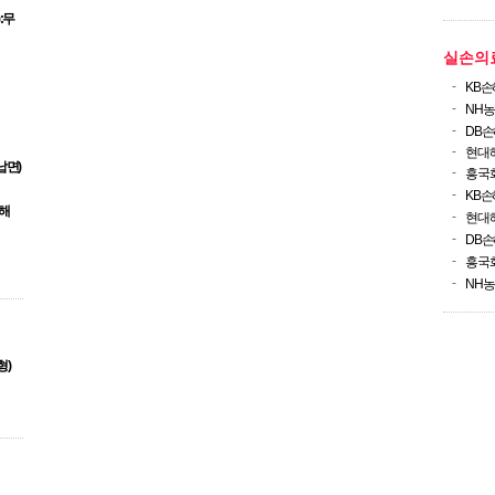
:무
실손의
-
KB
-
NH
-
DB
-
현대
납면)
-
흥국
-
KB
무해
-
현대
-
DB
-
흥국
-
NH
형)