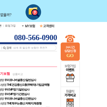
080-566-0900
24시간
상담신청
GO
정기보험
상품비교
생명
우리유니버셜종신:일반심사
나생명
THE건강종신:1종(무해약):가입금액형
생명
우리VIP정기:일반심사
생명
우리VIP정기:간편심사
생명
우리유니버셜종신:간편심사
나생명
THE채우는종신:저해지:체증형