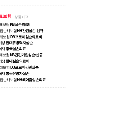
료보험
상품비교
손해보험
KB실손의료비
농협손해보험
NH간편실손:신규
손해보험
DB프로미실손의료비
해상
현대유병력자실손
화재
흥국실손의료
손해보험
KB간편가입실손:신규
해상
현대실손의료비
손해보험
DB프로미간편실손
화재
흥국유병자실손
농협손해보험
NH헤아림실손의료