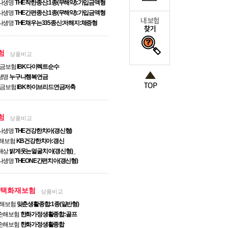
나생명
THE착한종신:1종(무해약):가입금액형
나생명
THE간편종신:1종(무해약):가입금액형
나생명
THE채우는335종신:저해지:체증형
험
상품비교
연금보험
IBK다이렉트순수
생명
누구나행복연금
연금보험
IBK하이브리드연금저축
험
상품비교
나생명
THE건강한치아(갱신형)
손해보험
KB건강한치아:갱신
해상
밝게웃는얼굴치아(갱신형)_
나생명
THEONE간편치아(갱신형)
주택화재보험
상품비교
손해보험
맞춘생활종합:1종(일반형)
손해보험
한화가정생활종합:골프
손해보험
한화가정생활종합