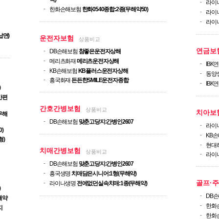
-
라이
-
한화손해보험
한화0540종합:2종(무해약50)
-
라이
-
라이
납면)
운전자보험
상품비교
연금보
-
DB손해보험
참좋은운전자상해
-
메리츠화재
메리츠운전자상해
-
IBK
-
KB손해보험
KB플러스운전자상해
-
동양
-
흥국화재
든든한SMILE운전자종합
-
IBK
)
간편
간호간병보험
상품비교
치아보
무해
-
DB손해보험
맞춘고당지:간병인2607
-
라이
)
-
KB
형)
-
현대
치매간병보험
상품비교
-
라이
-
DB손해보험
맞춘고당지:간병인2607
-
흥국생명
치매담은시니어:1형(무해약)
골프·
-
라이나생명
전에없던실속치매:1종(무해약)
)
-
DB
해약
-
한화
지
-
한화