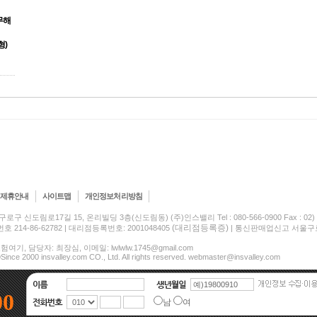
무해
형)
제휴안내
사이트맵
개인정보처리방침
구로구 신도림로17길 15, 온리빌딩 3층(신도림동) (주)인스밸리 Tel : 080-566-0900 Fax : 02) 5
(대리점등록증)
214-86-62782 | 대리점등록번호: 2001048405
| 통신판매업신고 서울구로-
여기, 담당자: 최장심, 이메일: lwlwlw.1745@gmail.com
Since 2000 insvalley.com CO., Ltd. All rights reserved. webmaster@insvalley.com
00
남
여