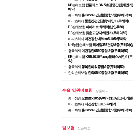
KB손해보험
탑클래스 3.N.5초경증간편(세만기)
-
해약
-
흥국화재
흥Good더건강한종합:2종(무해약50)
-
메리츠화재
통합간편건강(Ⅱ):세만기(무해약)
-
DB손해보험
아이러브:무해약(납입후50)
-
DB손해보험
맞춘고당지:세만기(무해약50)
-
메리츠화재
더건강한내Mom5.10.5:무해약
-
NH농협손해보험
헤아림355건강:3종(무해약)(
-
흥국화재
더건강한0550종합:2종(무해약50)
KB손해보험
KB5.10.10Young플러스:세만기(
-
약)
-
흥국화재
행복한파워종합:2종(무해약50)
-
한화손해보험
한화0540종합:2종(무해약50)
수술·입원비보험
상품비교
-
흥국생명
오튼튼5.10.5(무해약):(10년고지,기본
-
메리츠화재
더건강한5.10.5:무해약
-
흥국화재
흥Good더건강한종합:2종(무해약50)
암보험
상품비교