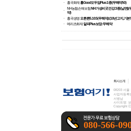
-
흥국화재
흥Good모두암Plus:1종(무해약50)
NH농협손해보험
NH가성비굿건강:3종(납면)(
-
약)
-
흥국생명
오튼튼5.10.5(무해약):(10년고지,기본
-
메리츠화재
알파Plus보장:무해약
회사소개
08203 서울 
사업자등록번호 
서병남
사이트명: 보험
Copyright ⓒ
080-566-09