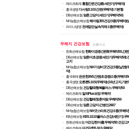
-
메리츠화재
통합간편건강(Ⅱ):세만기(무해약)
-
흥국생명
다사랑3.10.5간편(무해약):기본형
-
DB손해보험
맞춘고당지:세만기(무해약50)
-
NH농협손해보험
헤아림355건강:3종(무해약)(
-
라이나생명
전에없던실속치매:1종(무해약)
무해지 건강보험
상품비교
-
한화손해보험
한화더경증간편Ⅱ(무해약50,간편
DB손해보험
맞춘더초경증:세만기(무해약50):
-
고지
NH농협손해보험
NH가성비굿건강:3종(납면)(
-
약)
-
흥국화재
든든한3N5간편(초경증):1종(무해약50
-
흥국생명
오튼튼5.10.5(무해약):(10년고지,기본
-
DB손해보험
건강할때행복플러스:무해약50
-
메리츠화재
알파Plus보장:무해약
-
DB손해보험
건강할때청춘어람:무해약50
-
DB손해보험
맞춘고당지:간병인2607
-
NH농협손해보험
NH굿스타트건강:1종(무해약
-
KB손해보험
KB5.10.10플러스건강(세만기):무
-
한화손해보험
더건강한아름:무해약50:건강고
-
메리츠화재
더건강한5.10.5:무해약