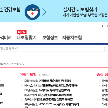
보험상품 전체보기
펴보실 수 있습니다.
어린이보험
종신·
상품비교
-
-
)
DB손해보험
건강할때청춘어람:무해약50
동양
-
-
간편
NH농협손해보험
NH굿스타트건강:1종(무해약)
라이
-
-
DB손해보험
아이러브:무해약(납입후50)
동양
0)
-
-
메리츠화재
더건강한내Mom5.10.5:무해약
동양
-
-
흥국화재
더건강한0550종합:2종(무해약50)
동양
:무
-
KB손해보험
KB5.10.10Young플러스:세만기(무해
라이
-
약)