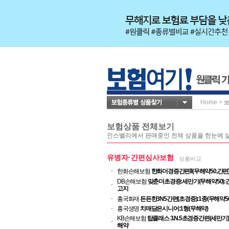
Home
>
보험상품 전체보기
인스밸리에서 판매중인 전체 상품을 한눈에 살
유병자·간편심사보험
상품비교
-
한화손해보험
한화더경증간편Ⅱ(무해약50,간편
DB손해보험
맞춘더초경증:세만기(무해약50):
-
고지
-
흥국화재
든든한3N5간편(초경증):1종(무해약5
-
흥국생명
치매담은시니어:1형(무해약)
KB손해보험
탑클래스 3.N.5초경증간편(세만기)
-
해약