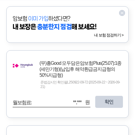
암보험
이미 가입
하셨다면?
내 보장은
충분한지 점검
해 보세요!
내 보험 점검하기 >
(무)흥Good 모두담은암보험Plus(25.07):1종
(세만기형)(납입후 해약환급금지급형의
50%지급형)
준법감시인 확인필L250922-09-72 (2025-09-22 ~ 2026-09-
21)
확인
**,*** 원
월보험료: