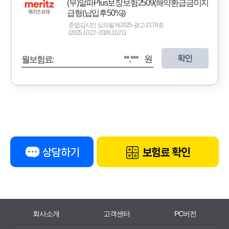
(무)알파Plus보장보험2509(해약환급금미지
급형(납입후50%))
준법감시인 심의필 제2025-광고-2178호
(2025.10.22~2026.10.21)
확인
**,*** 원
월보험료:
상담하기
보험료 확인
회사소개
고객센터
PC버전