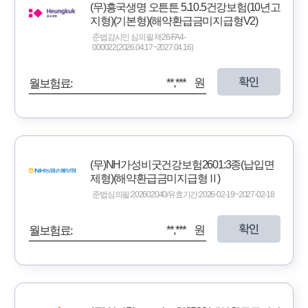
(무)흥국생명 오튼튼 5.10.5건강보험(10년고
지형)(기본형)(해약환급금미지급형V2)
준법감시인 심의필 제26-FA4-
000022(2026.04.17~2027.04.16)
확인
**,*** 원
월보험료:
(무)NH가성비굿건강보험2601:3종(납입면
제형)(해약환급금미지급형Ⅱ)
준법심의필:202602040/유효기간:2026-02-19~2027-02-18
확인
**,*** 원
월보험료: